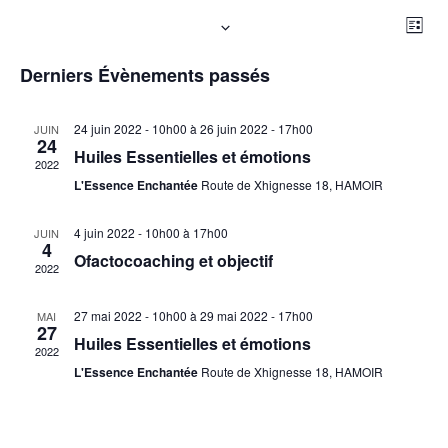
Na
N
Maintenant et après
Liste
Sélectionnez
d
p
Derniers Évènements passés
une
date.
v
co
24 juin 2022 - 10h00
à
26 juin 2022 - 17h00
JUIN
é
24
Huiles Essentielles et émotions
2022
L'Essence Enchantée
Route de Xhignesse 18, HAMOIR
4 juin 2022 - 10h00
à
17h00
JUIN
4
Ofactocoaching et objectif
2022
27 mai 2022 - 10h00
à
29 mai 2022 - 17h00
MAI
27
Huiles Essentielles et émotions
2022
L'Essence Enchantée
Route de Xhignesse 18, HAMOIR