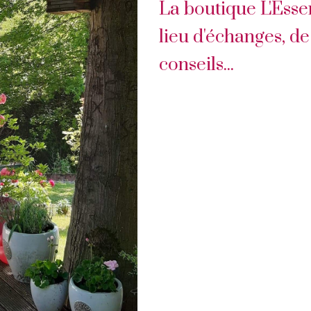
La boutique L'Ess
lieu d'échanges, de
conseils...