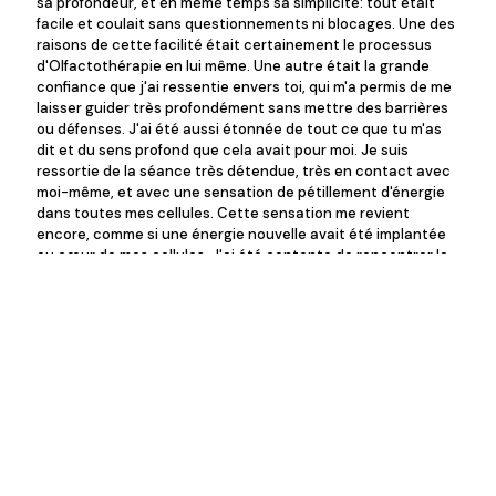
sa profondeur, et en même temps sa simplicité: tout était
facile et coulait sans questionnements ni blocages. Une des
raisons de cette facilité était certainement le processus
d'Olfactothérapie en lui même. Une autre était la grande
confiance que j'ai ressentie envers toi, qui m'a permis de me
laisser guider très profondément sans mettre des barrières
ou défenses. J'ai été aussi étonnée de tout ce que tu m'as
dit et du sens profond que cela avait pour moi. Je suis
ressortie de la séance très détendue, très en contact avec
moi-même, et avec une sensation de pétillement d'énergie
dans toutes mes cellules. Cette sensation me revient
encore, comme si une énergie nouvelle avait été implantée
au cœur de mes cellules. J'ai été contente de rencontrer la
thérapeute que tu es. Je t'ai sentie très forte, avec un beau
mélange d'intuition et de méthode structurée."
S.