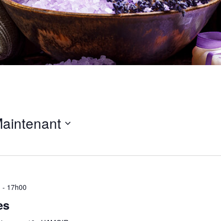
aintenant
 - 17h00
es