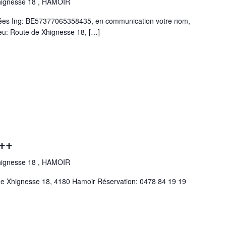
hignesse 18 , HAMOIR
rnées Ing: BE57377065358435, en communication votre nom,
ieu: Route de Xhignesse 18,
[…]
++
hignesse 18 , HAMOIR
 de Xhignesse 18, 4180 Hamoir Réservation: 0478 84 19 19