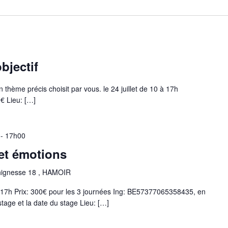
bjectif
un thème précis choisit par vous. le 24 juillet de 10 à 17h
€ Lieu:
[…]
 - 17h00
 et émotions
hignesse 18 , HAMOIR
h-17h Prix: 300€ pour les 3 journées Ing: BE57377065358435, en
age et la date du stage Lieu:
[…]